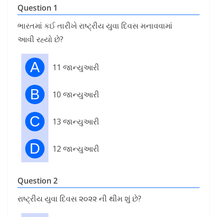
Question 1
ભારતમાં કઈ તારીખે રાષ્ટ્રીય યુવા દિવસ મનાવવામાં
આવી રહ્યો છે?
A
11 જાન્યુઆરી
B
10 જાન્યુઆરી
C
13 જાન્યુઆરી
D
12 જાન્યુઆરી
Question 2
રાષ્ટ્રીય યુવા દિવસ ૨૦૨૨ ની થીમ શું છે?