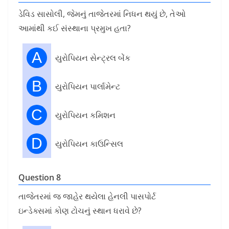
ડેવિડ સાસોલી, જેમનું તાજેતરમાં નિધન થયું છે, તેઓ
આમાંથી કઈ સંસ્થાના પ્રમુખ હતા?
A
યુરોપિયન સેન્ટ્રલ બેંક
B
યુરોપિયન પાર્લામેન્ટ
C
યુરોપિયન કમિશન
D
યુરોપિયન કાઉન્સિલ
Question 8
તાજેતરમાં જ જાહેર થયેલા હેનલી પાસપોર્ટ
ઇન્ડેક્સમાં કોણ ટોચનું સ્થાન ધરાવે છે?