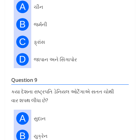
A
ચીન
B
જર્મની
C
ફ્રાંસ
D
જાપાન અને સિંગાપોર
Question 9
કયા દેશના રાષ્ટ્રપતિ ડેનિયલ ઓર્ટેગાએ સતત ચોથી
વાર શપથ લીધા છે?
A
સુદાન
B
યુક્રેન