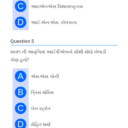
C
આઇએનએસ વિશાખાપટ્ટનમ
D
આઈ.એન.એસ. કોલકાતા
Question 5
૨૦૨૧ ની આવૃત્તિમાં આઈપીએલનો સૌથી મોંઘો ખેલાડી
કોણ હતો?
A
એમ.એસ. ધોની
B
ક્રિસ મોરિસ
C
બેન સ્ટ્રોક
D
રોહિત શર્મા