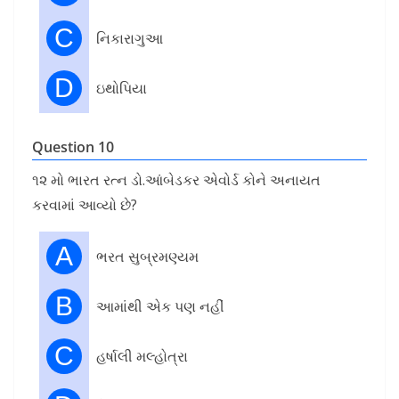
C
નિકારાગુઆ
D
ઇથોપિયા
Question 10
૧૨ મો ભારત રત્ન ડો.આંબેડકર એવોર્ડ કોને અનાયત
કરવામાં આવ્યો છે?
A
ભરત સુબ્રમણ્યમ
B
આમાંથી એક પણ નહીં
C
હર્ષાલી મલ્હોત્રા