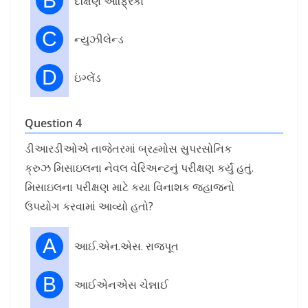
B
દક્ષિણ આફ્રિકા
C
ન્યુઝીલેન્ડ
D
ઇંગ્લેંડ
Question 4
ડીઆરડીઓએ તાજેતરમાં બ્રહ્મોસ સુપરસોનિક
ક્રુઝ મિસાઇલના નેવલ વેરિઅન્ટનું પરીક્ષણ કર્યું હતું.
મિસાઇલના પરીક્ષણ માટે કયા વિનાશક જહાજનો
ઉપયોગ કરવામાં આવ્યો હતો?
A
આઈ.એન.એસ. રાજપૂત
B
આઈએનએસ ચેન્નાઈ