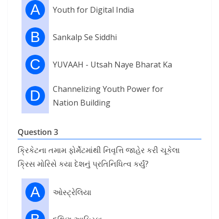
A
Youth for Digital India
B
Sankalp Se Siddhi
C
YUVAAH - Utsah Naye Bharat Ka
Channelizing Youth Power for
D
Nation Building
Question 3
ક્રિકેટના તમામ ફોર્મેટમાંથી નિવૃત્તિ જાહેર કરી ચૂકેલા
ક્રિસ મોરિસે કયા દેશનું પ્રતિનિધિત્વ કર્યું?
A
ઓસ્ટ્રેલિયા