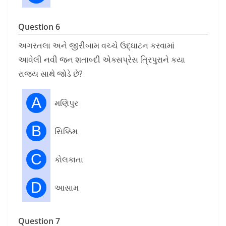
Question 6
અગરતલા અને જીરીબામ વચ્ચે ઉદ્ઘાટન કરવામાં
આવેલી નવી જન શતાબ્દી એક્સપ્રેસ ત્રિપુરાને કયા
રાજ્ય સાથે જોડે છે?
A
મણિપુર
B
સિક્કિમ
C
કોલકાતા
D
આસામ
Question 7