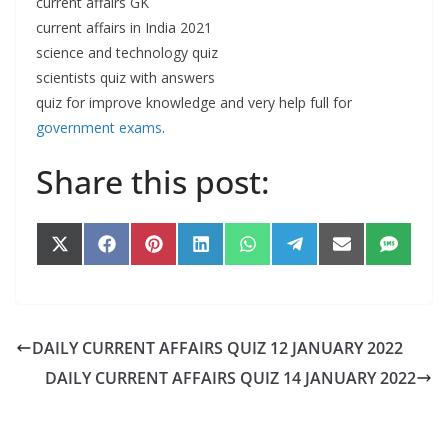
current affairs GK
current affairs in India 2021
science and technology quiz
scientists quiz with answers
quiz for improve knowledge and very help full for
government exams
.
Share this post:
Share
Share
Share
Share
Share
Share
Share
Share
on
on
on
on
on
on
on
on
X
Facebook
Pinterest
LinkedIn
WhatsApp
Telegram
Email
SMS
(Twitter)
DAILY CURRENT AFFAIRS QUIZ 12 JANUARY 2022
DAILY CURRENT AFFAIRS QUIZ 14 JANUARY 2022