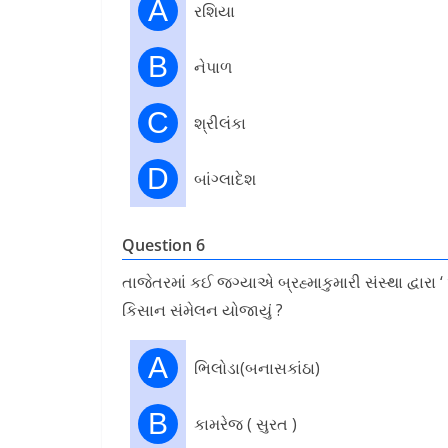
A
રશિયા
B
નેપાળ
C
શ્રીલંકા
D
બાંગ્લાદેશ
Question 6
તાજેતરમાં કઈ જગ્યાએ બ્રહ્માકુમારી સંસ્થા દ્વારા 
કિસાન સંમેલન યોજાયું ?
A
ભિલોડા(બનાસકાંઠા)
B
કામરેજ ( સુરત )