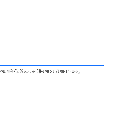
‘ આત્મનિર્ભર કિસાન સ્વર્ણિમ ભારત કી શાન ’ નામનું