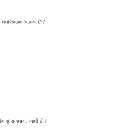
ે નવાજવામાં આવ્યા છે ?
ીમ શું રાખવામા આવી છે ?