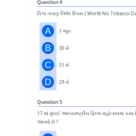
Question 4
વિશ્વ તંબાકુ નિષેધ દિવસ ( World No Tobacco Da
A
1 જૂન
B
30 મે
C
31 મે
D
29 મે
Question 5
17 માં મુંબઈ આંતરરાષ્ટ્રીય ફિલ્મ મહોત્સવમાં કયા 
આવ્યો છે ?