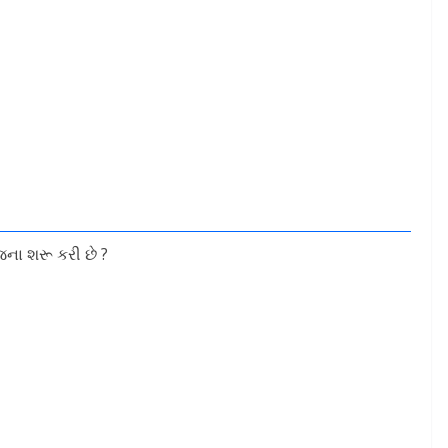
ના શરૂ કરી છે ?