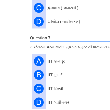
C
કુંકાવાવ ( અમરેલી )
D
ચીલોડા ( ગાંધીનગર )
Question 7
તાજેતરમાં પરમ અનંત સુપરકમ્પ્યુટર ની શરૂઆત ક્ય
A
IIT કાનપુર
B
IIT મુંબઈ
C
IIT દિલ્લી
D
IIT ગાંધીનગર