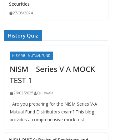
Securities
27/05/2024
History Quiz
NISM VB - MUTUAL FUND
NISM – Series V A MOCK
TEST 1
26/02/2025
Quizwala
Are you preparing for the NISM Series V-A
Mutual Fund Distributors exam? This blog
provides a comprehensive mock test
NISM QUIZ 6: Basics of Registrars and