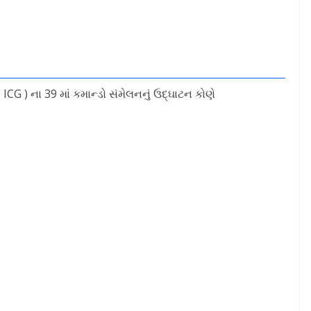
ICG ) ના 39 માં કમાન્ડો સંમેલનનું ઉદ્ઘાટન કોણે