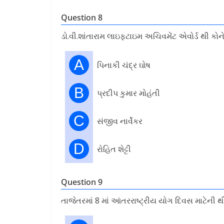
Question 8
ડો.વી.શાંતારામ લાઇફટાઇમ અચિવમેંટ એવોર્ડ થી કોન
A
પિનાકી ચંદ્ર ઘોષ
B
પ્રદીપ કુમાર મોહંતી
C
સંજીવ નાર્વેકર
D
રોહિત શેટ્ટી
Question 9
તાજેતરમાં 8 માં આંતરરાષ્ટ્રીય યોગ દિવસ માટેની થ