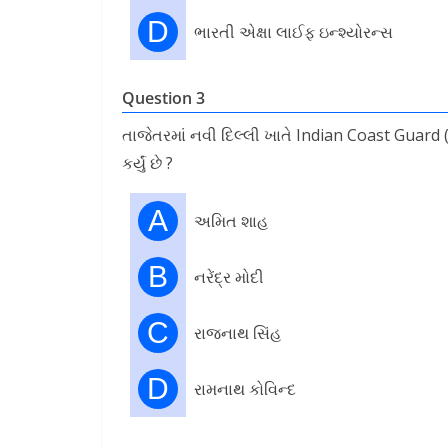
D
ભારતી એક્ષા લાઈફ ઇન્શ્યોરન્સ
Question 3
તાજેતરમાં નવી દિલ્લી ખાતે Indian Coast Guard ( 
કર્યું છે ?
A
અમિત શાહ
B
નરેંદ્ર મોદી
C
રાજનાથ સિંહ
D
રામનાથ કોવિન્દ