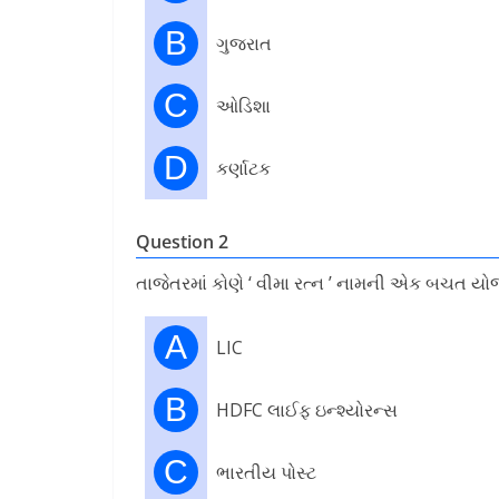
B
ગુજરાત
C
ઓડિશા
D
કર્ણાટક
Question 2
તાજેતરમાં કોણે ‘ વીમા રત્ન ’ નામની એક બચત યોજ
A
LIC
B
HDFC લાઈફ ઇન્શ્યોરન્સ
C
ભારતીય પોસ્ટ