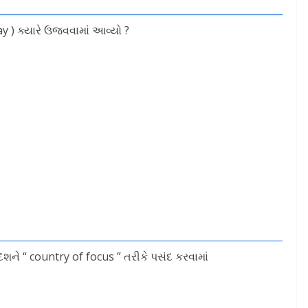
y ) ક્યારે ઉજવવામાં આવ્યો ?
દેશને “ country of focus ” તરીકે પસંદ કરવામાં