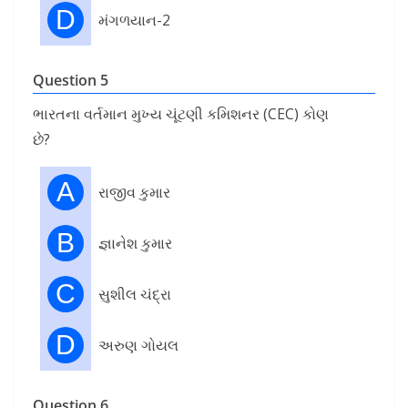
D
મંગળયાન-2
Question 5
ભારતના વર્તમાન મુખ્ય ચૂંટણી કમિશનર (CEC) કોણ
છે?
A
રાજીવ કુમાર
B
જ્ઞાનેશ કુમાર
C
સુશીલ ચંદ્રા
D
અરુણ ગોયલ
Question 6