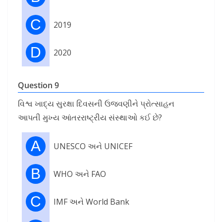
C
2019
D
2020
Question 9
વિશ્વ ખાદ્ય સુરક્ષા દિવસની ઉજવણીને પ્રોત્સાહન
આપતી મુખ્ય આંતરરાષ્ટ્રીય સંસ્થાઓ કઈ છે?
A
UNESCO અને UNICEF
B
WHO અને FAO
C
IMF અને World Bank