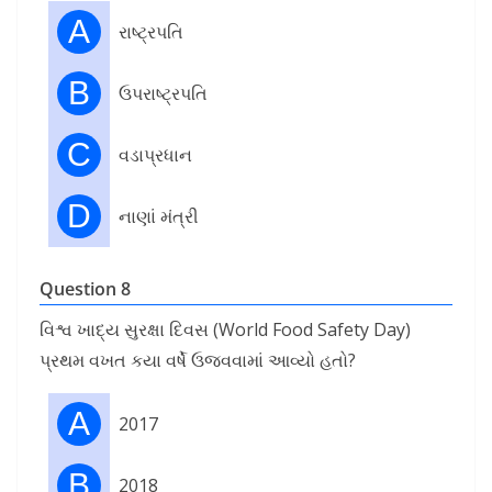
A
રાષ્ટ્રપતિ
B
ઉપરાષ્ટ્રપતિ
C
વડાપ્રધાન
D
નાણાં મંત્રી
Question 8
વિશ્વ ખાદ્ય સુરક્ષા દિવસ (World Food Safety Day)
પ્રથમ વખત કયા વર્ષે ઉજવવામાં આવ્યો હતો?
A
2017
B
2018