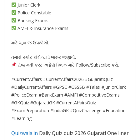
Junior Clerk
Police Constable
Banking Exams
AMFI & Insurance Exams
માટે ખૂબ જ ઉપયોગી.
તમારો સ્કોર કોમેન્ટમાં જરૂર જણાવો.
રોજ નવી કરંટ અફેર્સ ક્વિઝ માટે Follow/Subscribe કરો.
#CurrentAffairs #CurrentAffairs2026 #GujaratiQuiz
#DailyCurrentAffairs #GPSC #GSSSB #Talati #JuniorClerk
#PoliceExam #BankExam #AMFI #CompetitiveExams
#GKQuiz #GujaratiGK #CurrentAffairsQuiz
#ExamPreparation #IndiaGK #QuizChallenge #Education
#Learning
Quizwala.in
Daily Quiz quiz 2026 Gujarati One liner