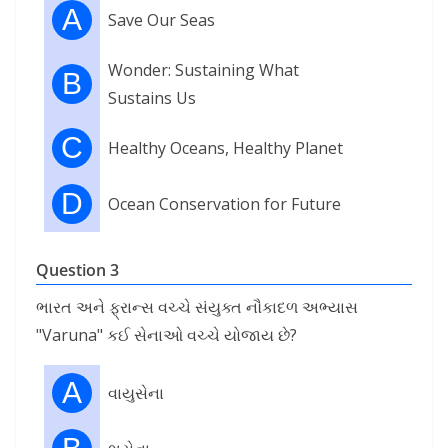
A
Save Our Seas
Wonder: Sustaining What
B
Sustains Us
C
Healthy Oceans, Healthy Planet
D
Ocean Conservation for Future
Question 3
ભારત અને ફ્રાન્સ વચ્ચે સંયુક્ત નૌકાદળ અભ્યાસ
"Varuna" કઈ સેનાઓ વચ્ચે યોજાય છે?
A
વાયુસેના