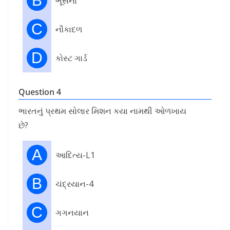
B
ભૂસેના
C
નૌકાદળ
D
કોસ્ટ ગાર્ડ
Question 4
ભારતનું પ્રથમ સોલાર મિશન કયા નામથી ઓળખાય
છે?
A
આદિત્ય-L1
B
ચંદ્રયાન-4
C
ગગનયાન