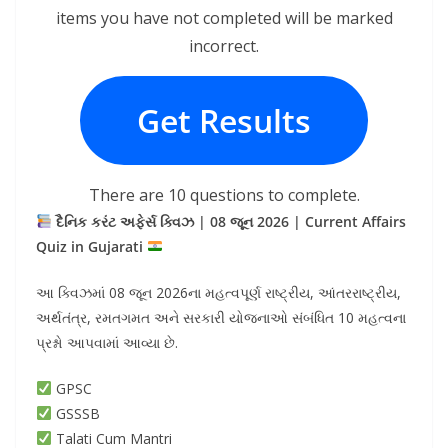
items you have not completed will be marked
incorrect.
Get Results
There are 10 questions to complete.
દૈનિક કરંટ અફેર્સ ક્વિઝ | 08 જૂન 2026 | Current Affairs
Quiz in Gujarati
આ ક્વિઝમાં 08 જૂન 2026ના મહત્વપૂર્ણ રાષ્ટ્રીય, આંતરરાષ્ટ્રીય,
અર્થતંત્ર, રમતગમત અને સરકારી યોજનાઓ સંબંધિત 10 મહત્વના
પ્રશ્નો આપવામાં આવ્યા છે.
GPSC
GSSSB
Talati Cum Mantri