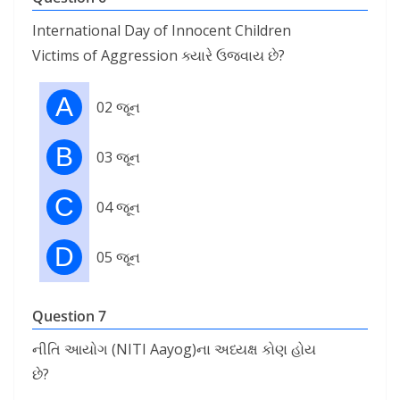
International Day of Innocent Children
Victims of Aggression ક્યારે ઉજવાય છે?
A
02 જૂન
B
03 જૂન
C
04 જૂન
D
05 જૂન
Question 7
નીતિ આયોગ (NITI Aayog)ના અધ્યક્ષ કોણ હોય
છે?