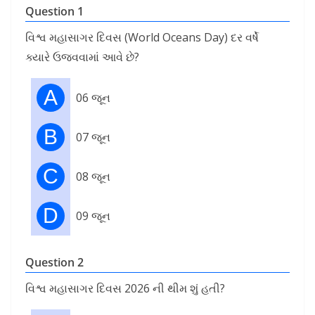
Question 1
વિશ્વ મહાસાગર દિવસ (World Oceans Day) દર વર્ષે
ક્યારે ઉજવવામાં આવે છે?
A
06 જૂન
B
07 જૂન
C
08 જૂન
D
09 જૂન
Question 2
વિશ્વ મહાસાગર દિવસ 2026 ની થીમ શું હતી?