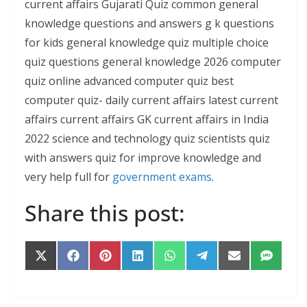
current affairs Gujarati Quiz common general
knowledge questions and answers g k questions
for kids general knowledge quiz multiple choice
quiz questions general knowledge 2026 computer
quiz online advanced computer quiz best
computer quiz- daily current affairs latest current
affairs current affairs GK current affairs in India
2022 science and technology quiz scientists quiz
with answers quiz for improve knowledge and
very help full for
government exams
.
Share this post:
Share
Share
Share
Share
Share
Share
Share
Share
on
on
on
on
on
on
on
on
X
Facebook
Pinterest
LinkedIn
WhatsApp
Telegram
Email
SMS
(Twitter)