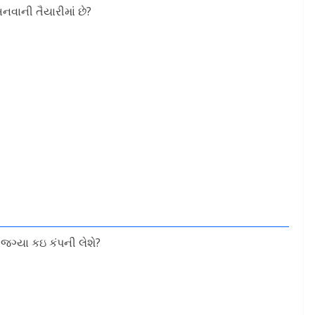
વાની તૈયારીમાં છે?
ગ્યા કઇ કંપની લેશે?