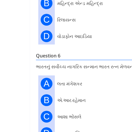
B
મહિન્દ્રા એન્ડ મહિન્દ્રા
C
રિલાયન્સ
D
વોડાફોન આઇડિયા
Question 6
ભારતનું સર્વોચ્ચ નાગરિક સન્માન ભારત રત્ન મેળ
A
લતા મંગેશકર
B
એ.આર.રહેમાન
C
આશા ભોંસલે