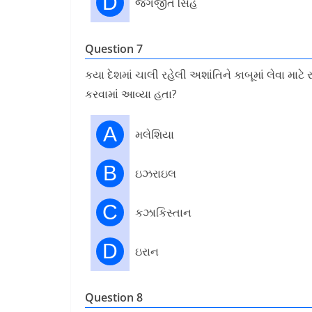
D
જગજીત સિંહ
Question 7
કયા દેશમાં ચાલી રહેલી અશાંતિને કાબૂમાં લેવા માટ
કરવામાં આવ્યા હતા?
A
મલેશિયા
B
ઇઝરાઇલ
C
કઝાકિસ્તાન
D
ઇરાન
Question 8