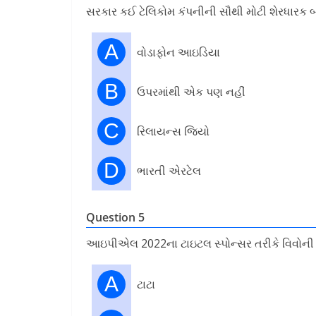
સરકાર કઈ ટેલિકોમ કંપનીની સૌથી મોટી શેરધારક બન
A
વોડાફોન આઇડિયા
B
ઉપરમાંથી એક પણ નહીં
C
રિલાયન્સ જિયો
D
ભારતી એરટેલ
Question 5
આઇપીએલ 2022ના ટાઇટલ સ્પોન્સર તરીકે વિવોની જ
A
ટાટા