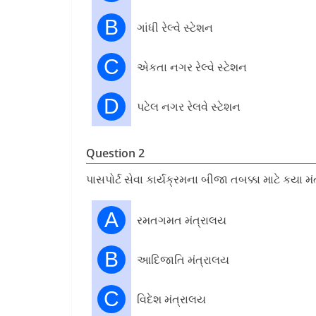
B
ગાંધી રેલ્વે સ્ટેશન
C
એકતા નગર રેલ્વે સ્ટેશન
D
પટેલ નગર રેલવે સ્ટેશન
Question 2
પાસપોર્ટ સેવા કાર્યક્રમના બીજા તબક્કા માટે કયા મ
A
રમતગમત મંત્રાલય
B
આદિજાતિ મંત્રાલય
C
વિદેશ મંત્રાલય