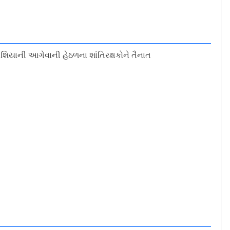
ે રશિયાની આગેવાની હેઠળના શાંતિરક્ષકોને તૈનાત