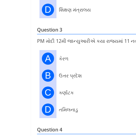
D
શિક્ષણ મંત્રાલય
Question 3
PM મોદી 12મી જાન્યુઆરીએ કયા રાજ્યમાં 11 નવી મ
A
કેરળ
B
ઉત્તર પ્રદેશ
C
કર્ણાટક
D
તમિલનાડુ
Question 4