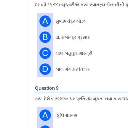
દર વર્ષે ૧૧ જાન્યુઆરીએ કયા સ્વાતંત્ર્ય સેનાનીની
A
સુભાષચંદ્ર બોઝ
B
ડો. રાજેન્દ્ર પ્રસાદ
C
લાલ બહાદુર શાસ્ત્રી
D
બાલ ગંગાધર તિલક
Question 9
કયા દેશે બાળલગ્ન પર પ્રતિબંધ મૂકતા નવા કાયદાઓ 
A
ફિલિપાઇન્સ