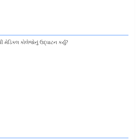
ેડિકલ કોલેજોનું ઉદ્ઘાટન કર્યું?