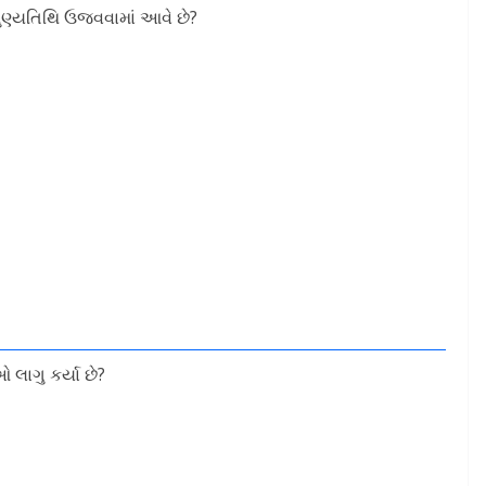
 પુણ્યતિથિ ઉજવવામાં આવે છે?
લાગુ કર્યા છે?