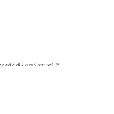
ંત્રાલયે ટીસીએસ સાથે કરાર કર્યા છે?