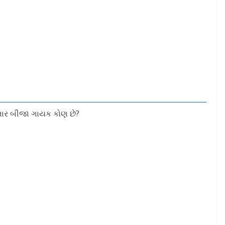
વનાર બીજા ગાયક કોણ છે?