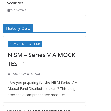
Securities
27/05/2024
History Quiz
NISM VB - MUTUAL FUND
NISM – Series V A MOCK
TEST 1
26/02/2025
Quizwala
Are you preparing for the NISM Series V-A
Mutual Fund Distributors exam? This blog
provides a comprehensive mock test
NISM QUIZ 6: Basics of Registrars and