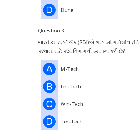
D
Dune
Question 3
ભારતીય રિઝર્વ બઁક (RBI)એ ભારતમાં ગતિશીલ રીતે બ
કરવામાં માટે કયા વિભાગની સ્થાપના કરી છે?
A
M-Tech
B
Fin-Tech
C
Win-Tech
D
Tec-Tech