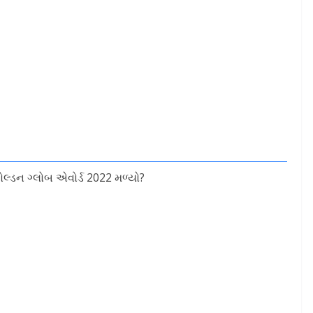
ગોલ્ડન ગ્લોબ એવોર્ડ 2022 મળ્યો?