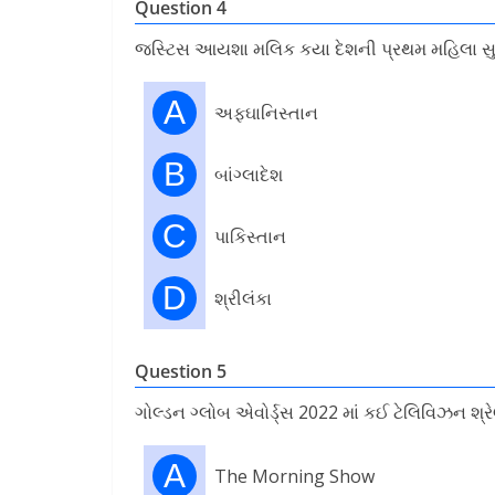
Question 4
જસ્ટિસ આયશા મલિક કયા દેશની પ્રથમ મહિલા સુપ્
A
અફઘાનિસ્તાન
B
બાંગ્લાદેશ
C
પાકિસ્તાન
D
શ્રીલંકા
Question 5
ગોલ્ડન ગ્લોબ એવોર્ડ્સ 2022 માં કઈ ટેલિવિઝન શ્રે
A
The Morning Show