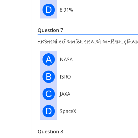
D
8.91%
Question 7
તાજેતરમાં કઈ અંતરિક્ષ સંસ્થાએ અંતરિક્ષમાં દુનિયાન
A
NASA
B
ISRO
C
JAXA
D
SpaceX
Question 8