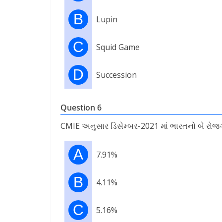
B
Lupin
C
Squid Game
D
Succession
Question 6
CMIE અનુસાર ડિસેમ્બર-2021 માં ભારતનો બે રોજગ
A
7.91%
B
4.11%
C
5.16%