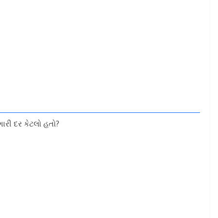
ારી દર કેટલો હતો?