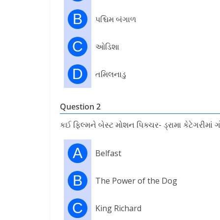
B
પશ્ચિમ બંગાળ
C
ઓડિશા
D
તમિલનાડુ
Question 2
કઈ ફિલ્મને બેસ્ટ મોશન પિક્ચર- ડ્રામા કેટેગરીમાં 
A
Belfast
B
The Power of the Dog
C
King Richard