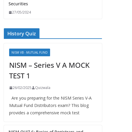
Securities
27/05/2024
History Quiz
NISM VB - MUTUAL FUND
NISM – Series V A MOCK
TEST 1
26/02/2025
Quizwala
Are you preparing for the NISM Series V-A
Mutual Fund Distributors exam? This blog
provides a comprehensive mock test
NISM QUIZ 6: Basics of Registrars and