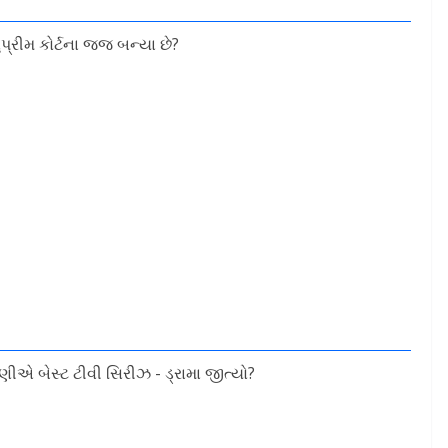
રીમ કોર્ટના જજ બન્યા છે?
ણીએ બેસ્ટ ટીવી સિરીઝ - ડ્રામા જીત્યો?