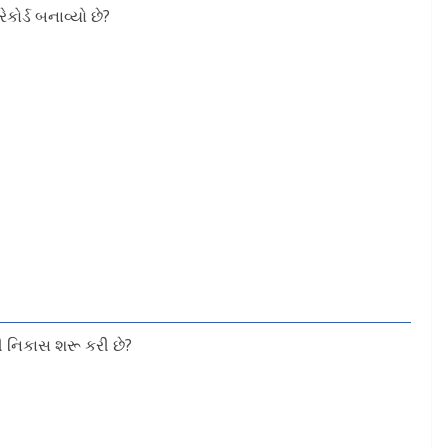
કોર્ડ બનાવ્યો છે?
ની નિકાસ શરૂ કરી છે?