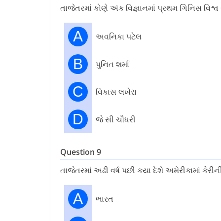
તાજેતરમાં કોણે અંક વિજ્ઞાનમાં પ્રથમ ગિનિસ વિશ્વ રે
A
અવનિકા પટેલ
B
પુનિત શર્મા
C
વિકાસ લખેરા
D
જે સી ચૌધરી
Question 9
તાજેતરમાં અઢી વર્ષ પછી કયા દેશે અમેરીકામાં કેરી
A
ભારત