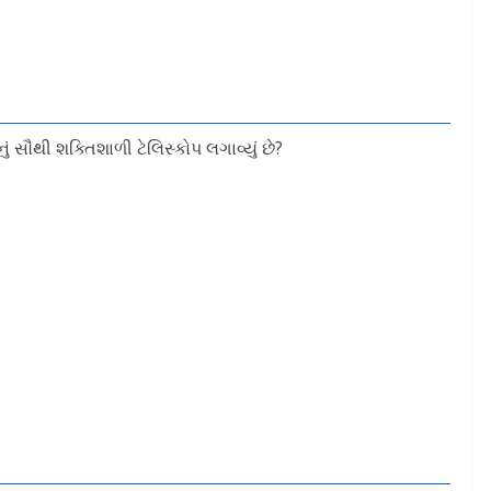
ું સૌથી શક્તિશાળી ટેલિસ્કોપ લગાવ્યું છે?