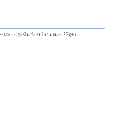
દલતા નાણાંકીય લેન્ડસ્કેપ પર ધ્યાન કેન્દ્રિત