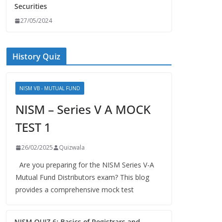
Securities
27/05/2024
History Quiz
NISM VB - MUTUAL FUND
NISM – Series V A MOCK
TEST 1
26/02/2025
Quizwala
Are you preparing for the NISM Series V-A
Mutual Fund Distributors exam? This blog
provides a comprehensive mock test
NISM QUIZ 6: Basics of Registrars and