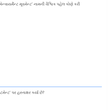
્વાયર્મેન્ટ મૂવમેન્ટ' નામની વૈશ્વિક પહેલ કોણે કરી
ેન્ટ' પર હસ્તાક્ષર કર્યા છે?