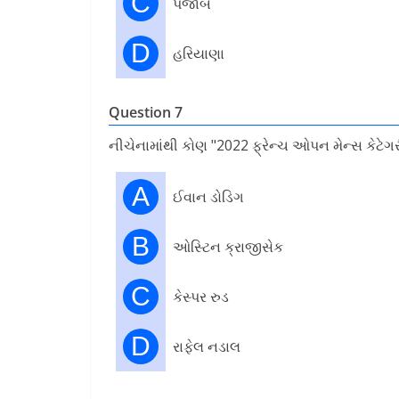
C
પંજાબ
D
હરિયાણા
Question 7
નીચેનામાંથી કોણ "2022 ફ્રેન્ચ ઓપન મેન્સ કેટેગરી"
A
ઈવાન ડોડિગ
B
ઓસ્ટિન ક્રાજીસેક
C
કેસ્પર રુડ
D
રાફેલ નડાલ