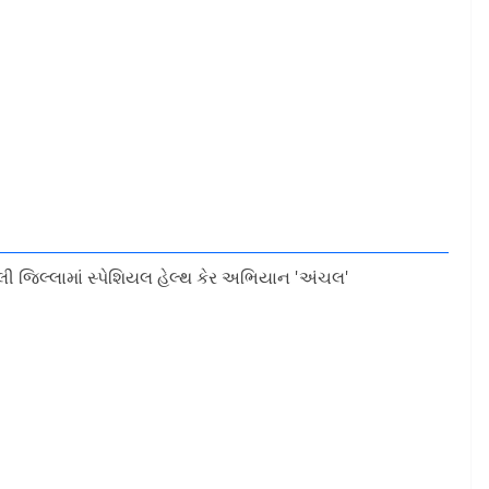
લી જિલ્લામાં સ્પેશિયલ હેલ્થ કેર અભિયાન 'અંચલ'