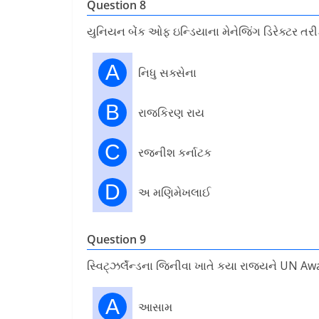
Question 8
યુનિયન બેંક ઓફ ઇન્ડિયાના મેનેજિંગ ડિરેક્ટર તરીક
A
નિધુ સક્સેના
B
રાજકિરણ રાય
C
રજનીશ કર્નાટક
D
અ મણિમેખલાઈ
Question 9
સ્વિટ્ઝર્લૅન્ડના જિનીવા ખાતે કયા રાજ્યને UN Awar
A
આસામ