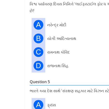
વિશ્વ પર્યાવરણ દિવસ નિમિત્તે 'લાઈફસ્ટાઈલ ફોર ધ એન
છે?
A
નરેન્દ્ર મોદી
B
યોગી આદિત્યનાથ
C
રામનાથ કોવિંદ
D
રાજનાથ સિંહ
Question 5
ભારતે કયા દેશ સાથે 'સંરક્ષણ સહકાર માટે વિઝન સ્ટેટમ
A
ફ્રાંસ