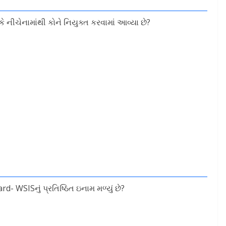
ે નીચેનામાંથી કોને નિયુક્ત કરવામાં આવ્યા છે?
d- WSISનું પ્રતિષ્ઠિત ઇનામ મળ્યું છે?