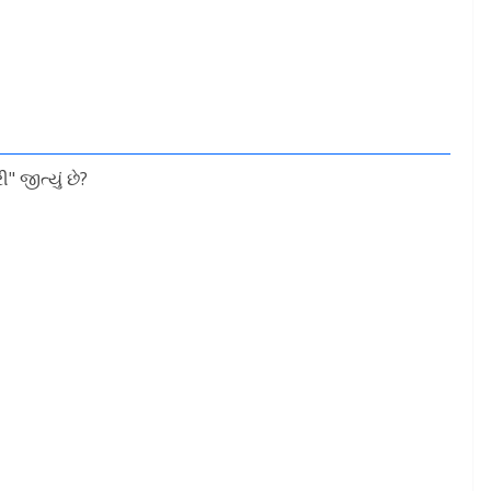
 જીત્યું છે?