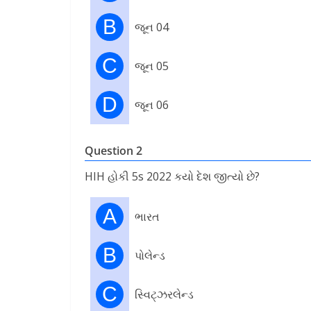
B
જૂન 04
C
જૂન 05
D
જૂન 06
Question 2
HIH હોકી 5s 2022 કયો દેશ જીત્યો છે?
A
ભારત
B
પોલેન્ડ
C
સ્વિટ્ઝરલેન્ડ