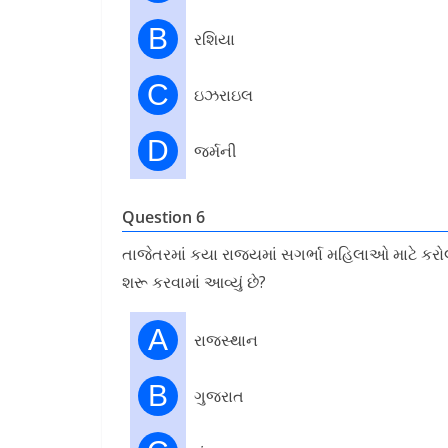
B
રશિયા
C
ઇઝરાઇલ
D
જર્મની
Question 6
તાજેતરમાં કયા રાજ્યમાં સગર્ભા મહિલાઓ માટે કરો
શરૂ કરવામાં આવ્યું છે?
A
રાજસ્થાન
B
ગુજરાત