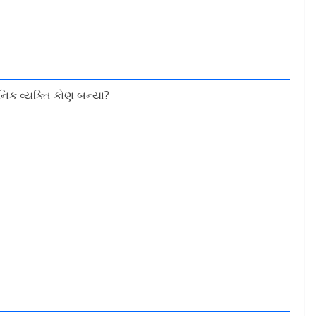
નિક વ્યક્તિ કોણ બન્યા?