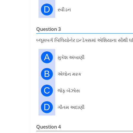
D
સ્વીડન
Question 3
બ્લૂમબર્ગ બિલિયોનેર ઇન્ડેક્સમાં એશિયાના સૌથી ધ
A
મુકેશ અંબાણી
B
એલોન મસ્ક
C
જેફ બેઝોસ
D
ગૌતમ અદાણી
Question 4