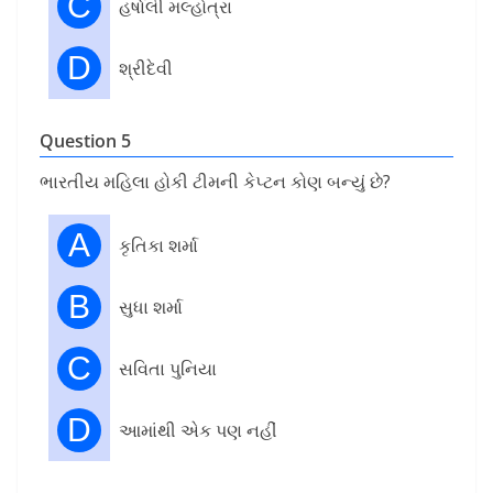
C
હર્ષાલી મલ્હોત્રા
D
શ્રીદેવી
Question 5
ભારતીય મહિલા હોકી ટીમની કેપ્ટન કોણ બન્યું છે?
A
કૃતિકા શર્મા
B
સુધા શર્મા
C
સવિતા પુનિયા
D
આમાંથી એક પણ નહીં