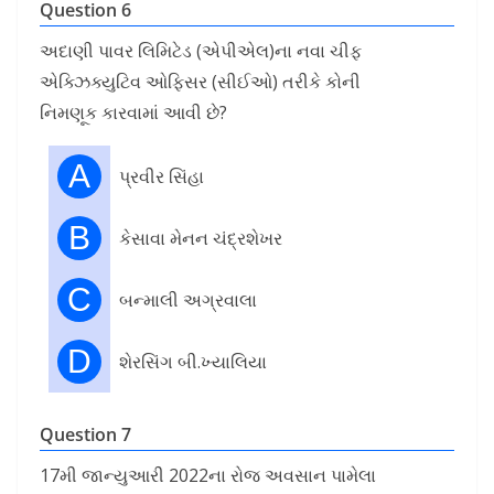
Question 6
અદાણી પાવર લિમિટેડ (એપીએલ)ના નવા ચીફ
એક્ઝિક્યુટિવ ઓફિસર (સીઈઓ) તરીકે કોની
નિમણૂક કારવામાં આવી છે?
A
પ્રવીર સિંહા
B
કેસાવા મેનન ચંદ્રશેખર
C
બન્માલી અગ્રવાલા
D
શેરસિંગ બી.ખ્યાલિયા
Question 7
17મી જાન્યુઆરી 2022ના રોજ અવસાન પામેલા