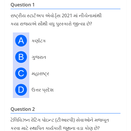
Question 1
રાષ્ટ્રીય સ્ટાર્ટઅપ એવોર્ડ્સ 2021 માં નીચેનામાંથી
કયા રાજ્યએ સૌથી વધુ પુરસ્કારો જીત્યા છે?
A
કર્ણાટક
B
ગુજરાત
C
મહારાષ્ટ્ર
D
ઉત્તર પ્રદેશ
Question 2
ટેલિવિઝન રેટિંગ પોઇન્ટ (ટીઆરપી) સેવાઓને મજબૂત
કરવા માટે સ્થાપિત કાર્યકારી જૂથના વડા કોણ છે?