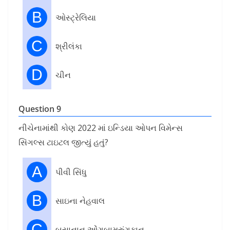
B
ઓસ્ટ્રેલિયા
C
શ્રીલંકા
D
ચીન
Question 9
નીચેનામાંથી કોણ 2022 માં ઇન્ડિયા ઓપન વિમેન્સ
સિંગલ્સ ટાઇટલ જીત્યું હતું?
A
પીવી સિંધુ
B
સાઇના નેહવાલ
C
બુસાનાન ઓંગબામરુંગફાન