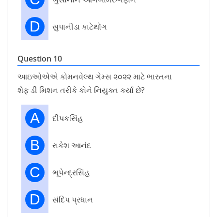
D
સુપાનીડા કાટેથોંગ
Question 10
આઇઓએએ કોમનવેલ્થ ગેમ્સ ૨૦૨૨ માટે ભારતના
શેફ ડી મિશન તરીકે કોને નિયુક્ત કર્યા છે?
A
દીપકસિંહ
B
રાકેશ આનંદ
C
ભૂપેન્દ્રસિંહ
D
સંદિપ પ્રધાન