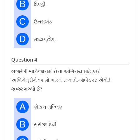
B
દિલ્હી
C
ઉત્તરાખંડ
D
મધ્યપ્રદેશ
Question 4
બજરંગી ભાઈજાનમાં તેના અભિનય માટે કઈ
અભિનેત્રીને ૧૨ મો ભારત રત્ન ડો.આંબેડકર એવોર્ડ
૨૦૨૨ મળ્યો છે?
A
કોયલ મલ્લિક
B
સરોજા દેવી