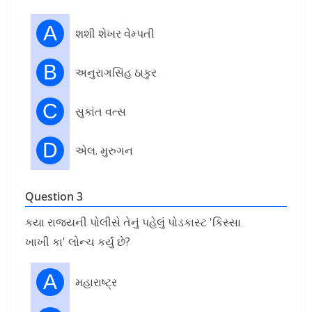
A
શશી શેખર વેમ્પતી
B
અનુરાગસિંહ ઠાકુર
C
સુકાંત વત્સ
D
એલ. મુરુગન
Question 3
કયા રાજ્યની પોલીસે તેનું પહેલું પોડકાસ્ટ 'કિસ્સા
ખાખી કા' લોન્ચ કર્યું છે?
A
મહારાષ્ટ્ર