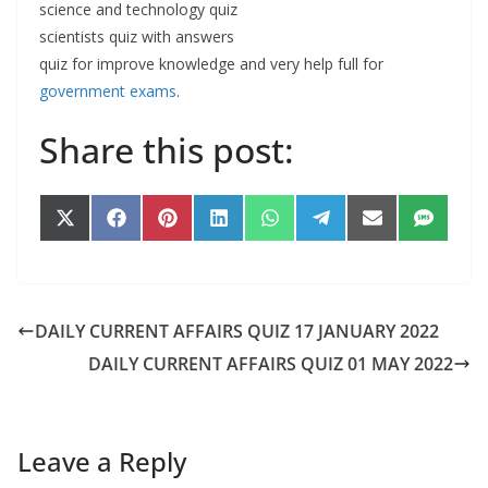
science and technology quiz
scientists quiz with answers
quiz for improve knowledge and very help full for
government exams
.
Share this post:
Share
Share
Share
Share
Share
Share
Share
Share
on
on
on
on
on
on
on
on
X
Facebook
Pinterest
LinkedIn
WhatsApp
Telegram
Email
SMS
(Twitter)
DAILY CURRENT AFFAIRS QUIZ 17 JANUARY 2022
DAILY CURRENT AFFAIRS QUIZ 01 MAY 2022
Leave a Reply