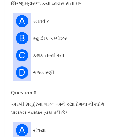
બિરજુ મહારાજ કયા વ્યવસાયના છે?
A
રમતવીર
B
મ્યુઝિક કમ્પોઝર
C
કથક નૃત્યાંગના
D
રાજકારણી
Question 8
અરબી સમુદ્રમાં ભારત અને કયા દેશના નૌકાદળે
પાસેક્સ કવાયત હાથ ધરી છે?
A
રશિયા