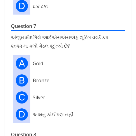
D
૮.૪ ટકા
Question 7
અંજુમ મૌદગિલે આઈએસએસએફ શૂટિંગ વર્લ્ડ કપ
૨૦૨૨ માં કયો મેડલ જીત્યો છે?
A
Gold
B
Bronze
C
Silver
D
આમનું કોઈ પણ નહીં
Question 8