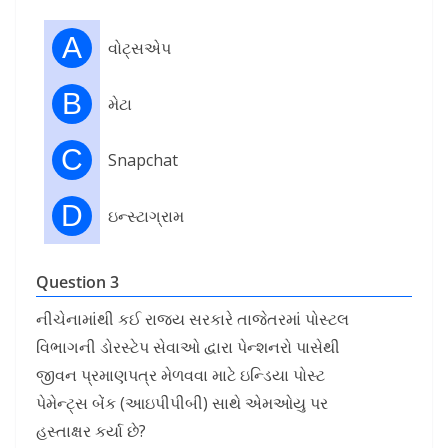
A
વોટ્સએપ
B
મેટા
C
Snapchat
D
ઇન્સ્ટાગ્રામ
Question 3
નીચેનામાંથી કઈ રાજ્ય સરકારે તાજેતરમાં પોસ્ટલ
વિભાગની ડોરસ્ટેપ સેવાઓ દ્વારા પેન્શનરો પાસેથી
જીવન પ્રમાણપત્ર મેળવવા માટે ઇન્ડિયા પોસ્ટ
પેમેન્ટ્સ બેંક (આઇપીપીબી) સાથે એમઓયુ પર
હસ્તાક્ષર કર્યા છે?