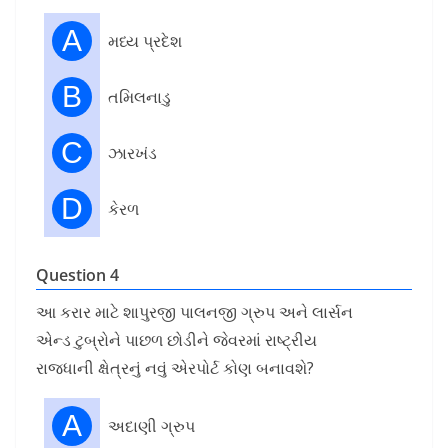
A
મધ્ય પ્રદેશ
B
તમિલનાડુ
C
ઝારખંડ
D
કેરળ
Question 4
આ કરાર માટે શાપુરજી પાલનજી ગ્રુપ અને લાર્સન
એન્ડ ટુબ્રોને પાછળ છોડીને જેવરમાં રાષ્ટ્રીય
રાજધાની ક્ષેત્રનું નવું એરપોર્ટ કોણ બનાવશે?
A
અદાણી ગ્રુપ