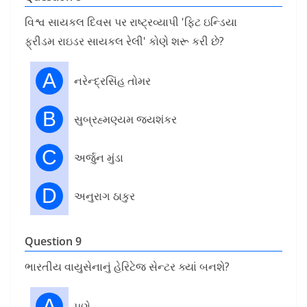
વિશ્વ સાયકલ દિવસ પર રાષ્ટ્રવ્યાપી 'ફિટ ઇન્ડિયા
ફ્રીડમ રાઇડર સાયકલ રેલી' કોણે શરૂ કરી છે?
A
નરેન્દ્રસિંહ તોમર
B
સુબ્રહ્મણ્યમ જયશંકર
C
અર્જુન મુંડા
D
અનુરાગ ઠાકુર
Question 9
ભારતીય વાયુસેનાનું હેરિટેજ સેન્ટર ક્યાં બનશે?
A
પુણે