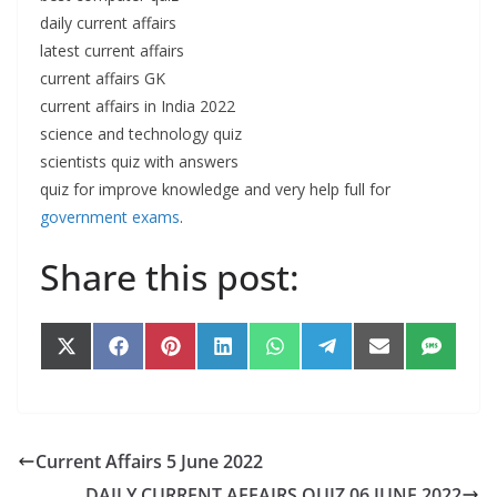
daily current affairs
latest current affairs
current affairs GK
current affairs in India 2022
science and technology quiz
scientists quiz with answers
quiz for improve knowledge and very help full for
government exams
.
Share this post:
Share
Share
Share
Share
Share
Share
Share
Share
on
on
on
on
on
on
on
on
X
Facebook
Pinterest
LinkedIn
WhatsApp
Telegram
Email
SMS
(Twitter)
Current Affairs 5 June 2022
DAILY CURRENT AFFAIRS QUIZ 06 JUNE 2022