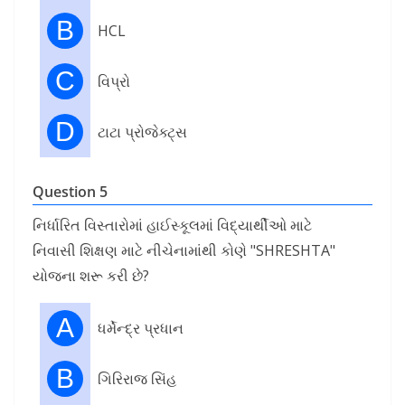
B
HCL
C
વિપ્રો
D
ટાટા પ્રોજેક્ટ્સ
Question 5
નિર્ધારિત વિસ્તારોમાં હાઈસ્કૂલમાં વિદ્યાર્થીઓ માટે
નિવાસી શિક્ષણ માટે નીચેનામાંથી કોણે "SHRESHTA"
યોજના શરૂ કરી છે?
A
ધર્મેન્દ્ર પ્રધાન
B
ગિરિરાજ સિંહ