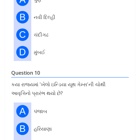
B
નવી દિલ્હી
C
ચંદીગઢ
D
મુંબઈ
Question 10
કયા રાજ્યમાં 'ખેલો ઇન્ડિયા યૂથ ગેમ્સ'ની ચોથી
આવૃત્તિનો પ્રારંભ થયો છે?
A
પંજાબ
B
હરિયાણા