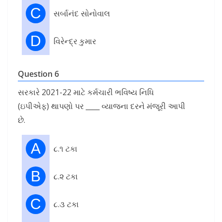
C
સર્બાનંદ સોનોવાલ
D
વિરેન્દ્ર કુમાર
Question 6
સરકારે 2021-22 માટે કર્મચારી ભવિષ્ય નિધિ
(ઇપીએફ) થાપણો પર ____ વ્યાજના દરને મંજૂરી આપી
છે.
A
૮.૧ ટકા
B
૮.૨ ટકા
C
૮.૩ ટકા