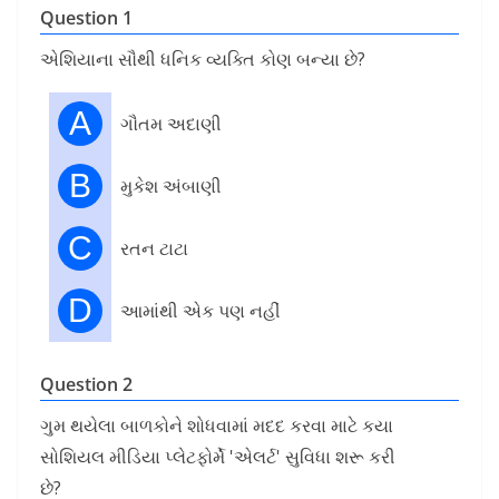
Question 1
એશિયાના સૌથી ધનિક વ્યક્તિ કોણ બન્યા છે?
A
ગૌતમ અદાણી
B
મુકેશ અંબાણી
C
રતન ટાટા
D
આમાંથી એક પણ નહીં
Question 2
ગુમ થયેલા બાળકોને શોધવામાં મદદ કરવા માટે કયા
સોશિયલ મીડિયા પ્લેટફોર્મે 'એલર્ટ' સુવિધા શરૂ કરી
છે?