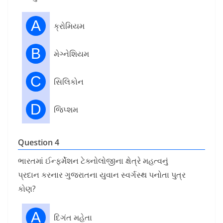
A
ક્રોમિયમ
B
મેગ્નેશિયમ
C
સિલિકોન
D
જિપ્શમ
Question 4
ભારતમાં ઈન્ફર્મેશન ટેક્નોલોજીના ક્ષેત્રે મહત્વનું
પ્રદાન કરનાર ગુજરાતના યુવાન સ્વર્ગસ્થ પનોતા પુત્ર
કોણ?
A
દિગંત મહેતા