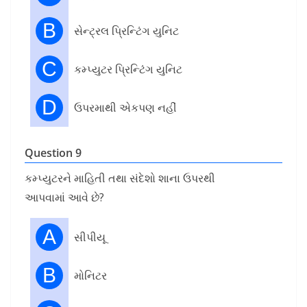
B
સેન્ટ્રલ પ્રિન્ટિંગ યુનિટ
C
કમ્પ્યુટર પ્રિન્ટિંગ યુનિટ
D
ઉપરમાથી એકપણ નહીં
Question 9
કમ્પ્યુટરને માહિતી તથા સંદેશો શાના ઉપરથી
આપવામાં આવે છે?
A
સીપીયૂ
B
મોનિટર