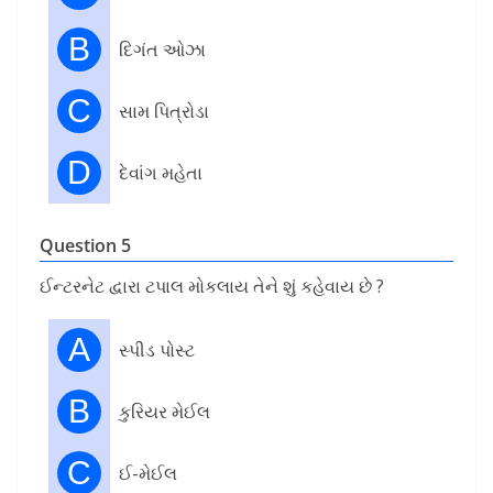
B
દિગંત ઓઝા
C
સામ પિત્રોડા
D
દેવાંગ મહેતા
Question 5
ઈન્ટરનેટ દ્વારા ટપાલ મોકલાય તેને શું કહેવાય છે ?
A
સ્પીડ પોસ્ટ
B
કુરિયર મેઈલ
C
ઈ-મેઈલ