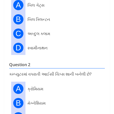
A
બિલ ગેટ્સ
B
બિલ ક્લિન્ટન
C
અબ્દુલ કલામ
D
સ્વામીનાથન
Question 2
કમ્પ્યુટરમાં વપરાતી આઈસી ચિપ્સ શાની બનેલી છે?
A
ક્રોમિયમ
B
મેગ્નેશિયમ