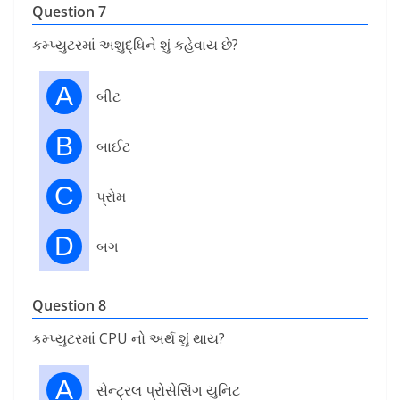
Question 7
કમ્પ્યુટરમાં અશુદ્ધિને શું કહેવાય છે?
A
બીટ
B
બાઈટ
C
પ્રોમ
D
બગ
Question 8
કમ્પ્યુટરમાં CPU નો અર્થ શું થાય?
A
સેન્ટ્રલ પ્રોસેસિંગ યુનિટ