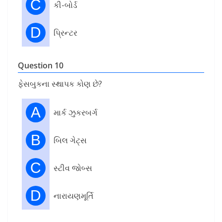
C
કી-બોર્ડ
D
પ્રિન્ટર
Question 10
ફેસબુકના સ્થાપક કોણ છે?
A
માર્ક ઝુકરબર્ગ
B
બિલ ગેટ્સ
C
સ્ટીવ જોબ્સ
D
નારાયણમૂર્તિ