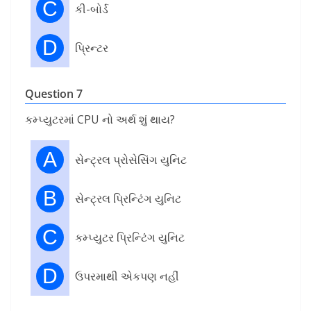
C
કી-બોર્ડ
D
પ્રિન્ટર
Question 7
કમ્પ્યુટરમાં CPU નો અર્થ શું થાય?
A
સેન્ટ્રલ પ્રોસેસિંગ યુનિટ
B
સેન્ટ્રલ પ્રિન્ટિંગ યુનિટ
C
કમ્પ્યુટર પ્રિન્ટિંગ યુનિટ
D
ઉપરમાથી એકપણ નહીં