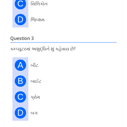
C
સિલિકોન
D
જિપ્શમ
Question 3
કમ્પ્યુટરમાં અશુદ્ધિને શું કહેવાય છે?
A
બીટ
B
બાઈટ
C
પ્રોમ
D
બગ