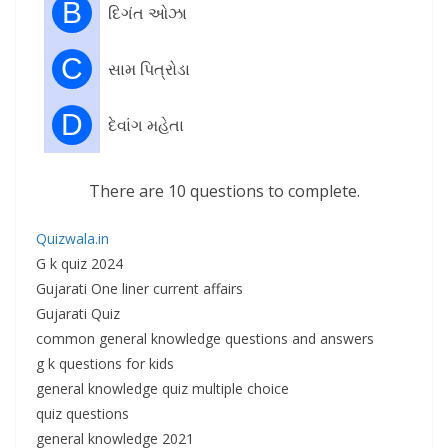
B
દિગંત ઓઝા
C
સામ પિત્રોડા
D
દેવાંગ મહેતા
There are 10 questions to complete.
Quizwala.in
G k quiz 2024
Gujarati One liner current affairs
Gujarati Quiz
common general knowledge questions and answers
g k questions for kids
general knowledge quiz multiple choice
quiz questions
general knowledge 2021