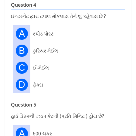
Question 4
ઈન્ટરનેટ દ્વારા ટપાલ મોકલાય તેને શું કહેવાય છે ?
A
સ્પીડ પોસ્ટ
B
કુરિયર મેઈલ
C
ઈ-મેઈલ
D
ફેક્સ
Question 5
હાર્ડ ડિસ્કની ઝડપ કેટલી (પ્રતિ મિનિટ ) હોય છે?
A
600 ચક્ર