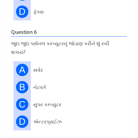
D
ફેક્સ
Question 6
જુદા જુદા પર્સનલ કમ્પ્યુટરનું જોડાણ કરીને શું રચી
શકાય?
A
સર્વર
B
નેટવર્ક
C
સુપર કમ્પ્યુટર
D
એન્ટરપ્રાઈઝ