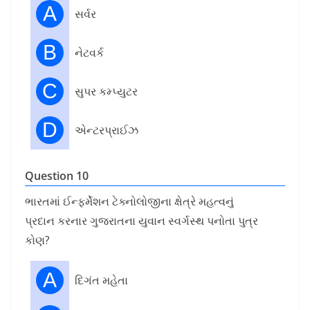
A
સર્વર
B
નેટવર્ક
C
સુપર કમ્પ્યુટર
D
એન્ટરપ્રાઈઝ
Question 10
ભારતમાં ઈન્ફર્મેશન ટેક્નોલોજીના ક્ષેત્રે મહત્વનું
પ્રદાન કરનાર ગુજરાતના યુવાન સ્વર્ગસ્થ પનોતા પુત્ર
કોણ?
A
દિગંત મહેતા