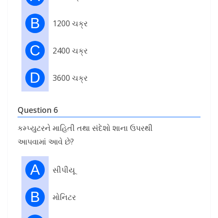
B
1200 ચક્ર
C
2400 ચક્ર
D
3600 ચક્ર
Question 6
કમ્પ્યુટરને માહિતી તથા સંદેશો શાના ઉપરથી
આપવામાં આવે છે?
A
સીપીયૂ
B
મોનિટર