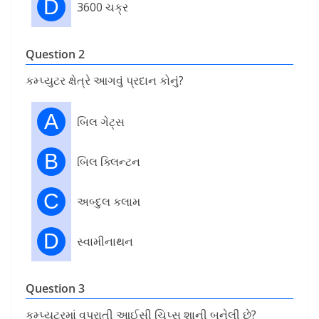
D
3600 ચક્ર
Question 2
કમ્પ્યુટર ક્ષેત્રે આગવું પ્રદાન કોનું?
A
બિલ ગેટ્સ
B
બિલ ક્લિન્ટન
C
અબ્દુલ કલામ
D
સ્વામીનાથન
Question 3
કમ્પ્યુટરમાં વપરાતી આઈસી ચિપ્સ શાની બનેલી છે?