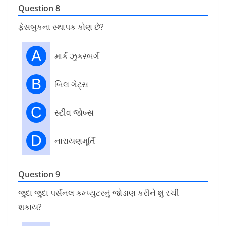
Question 8
ફેસબુકના સ્થાપક કોણ છે?
A
માર્ક ઝુકરબર્ગ
B
બિલ ગેટ્સ
C
સ્ટીવ જોબ્સ
D
નારાયણમૂર્તિ
Question 9
જુદા જુદા પર્સનલ કમ્પ્યુટરનું જોડાણ કરીને શું રચી
શકાય?