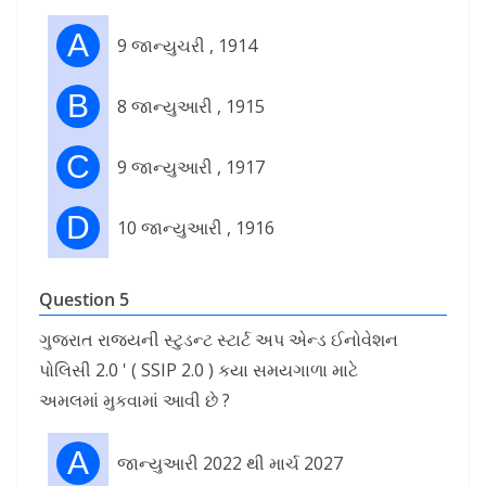
A
9 જાન્યુચરી , 1914
B
8 જાન્યુઆરી , 1915
C
9 જાન્યુઆરી , 1917
D
10 જાન્યુઆરી , 1916
Question 5
ગુજરાત રાજ્યની સ્ટુડન્ટ સ્ટાર્ટ અપ એન્ડ ઈનોવેશન
પોલિસી 2.0 ' ( SSIP 2.0 ) કયા સમયગાળા માટે
અમલમાં મુકવામાં આવી છે ?
A
જાન્યુઆરી 2022 થી માર્ચ 2027