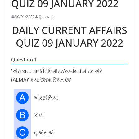
QUIZ 09 JANUARY 2022
30/01/2022
Quizwala
DAILY CURRENT AFFAIRS
QUIZ 09 JANUARY 2022
Question 1
'એટાકામા લાર્જ મિલિમીટર/સબમિલીમીટર એરે
(ALMA)' કયા દેશમાં સ્થિત છે?
A
ઓસ્ટ્રેલિયા
B
ચિલી
C
યુ.એસ.એ.