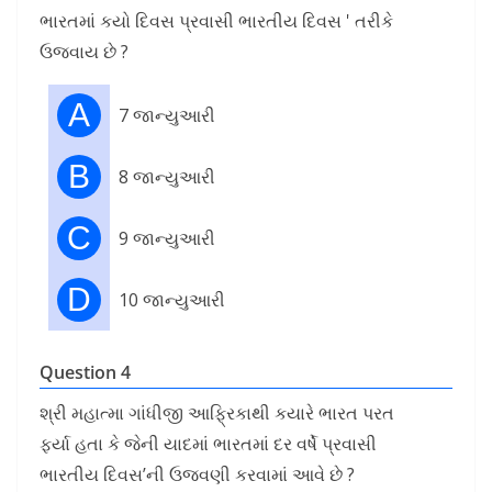
ભારતમાં કયો દિવસ પ્રવાસી ભારતીય દિવસ ' તરીકે
ઉજવાય છે ?
A
7 જાન્યુઆરી
B
8 જાન્યુઆરી
C
9 જાન્યુઆરી
D
10 જાન્યુઆરી
Question 4
શ્રી મહાત્મા ગાંધીજી આફ્રિકાથી કયારે ભારત પરત
ફર્યા હતા કે જેની યાદમાં ભારતમાં દર વર્ષે પ્રવાસી
ભારતીય દિવસ’ની ઉજવણી કરવામાં આવે છે ?