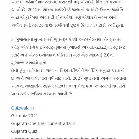
એક છે, જેમાં દેશભરમાં ૩૬ કરોડથી વધુ એલઇડી વિતરિત કરવામાં
આવી છે. 2015માં લોન્ચ થયેલી ઉજાલાનો અર્થ છે ઉન્નત જ્યોતિ
બાય એફોર્ડેબલ એલઇડી ફોર ઓલ. તેણે એલઇડી બલ્બ અને
કાર્બન ડાયોકસાઇડના ઉત્સર્જનની છૂટક કિંમતમાં ઘટાડો કર્યો હતો.
3. ગુજરાતના મુખ્યમંત્રી ભૂપેન્દ્ર પટેલે ઇન્ટરનેશનલ કોન્ફરન્સ
ઓફ એકેડેમિક ઇન્સ્ટિટ્યૂશન્સ (આઇસીએઆઇ-2022)માં સ્ટુડન્ટ
સ્ટાર્ટઅપ એન્ડ ઇનોવેશન પોલિસી (એસએસઆઇપી) 2.0નો
શુભારંભ કરાવ્યો હતો.
તેનો હેતુ નવીનતામાં શાળાના વિદ્યાર્થીઓને આર્થિક સહાય કરવાનો
છે અને આગામી પાંચ વર્ષ માટે માર્ચ, 2027 સુધી તેનો અમલ કરવામાં
આવશે. નાણાકીય સહાય પાછલી આવૃત્તિના ૨૦૦ રૂપિયાથી વધારીને
૫૦૦ કરોડ રૂપિયા કરવામાં આવી છે.
Quizwala.in
G k quiz 2021
Gujarati One liner current affairs
Gujarati Quiz
common general knowledge questions and answers