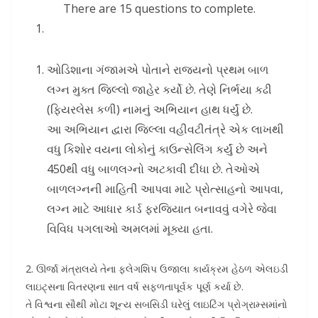
There are 15 questions to complete.
ઓડિશાના ગંજામએ પોતાને રાજ્યનો પ્રથમ બાળ
લગ્ન મુક્ત જિલ્લો જાહેર કર્યો છે. તેણે નિર્ભયા કઢી
(ફિયરલેસ કળી) નામનું અભિયાન હાથ ધર્યું છે.
આ અભિયાન દ્વારા જિલ્લા વહીવટીતંત્રે એક લાખથી
વધુ કિશોર વયના લોકોનું કાઉન્સેલિંગ કર્યું છે અને
450થી વધુ બાળલગ્નો અટકાવી દીધા છે. તેઓએ
બાળલગ્નની માહિતી આપવા માટે પ્રોત્સાહનો આપવા,
લગ્ન માટે આધાર કાર્ડ ફરજિયાત બનાવવું વગેરે જેવા
વિવિધ પગલાઓ અમલમાં મૂક્યા હતા.
2. ઊર્જા મંત્રાલયે તેના ફ્લેગશિપ ઉજાલા કાર્યક્રમ હેઠળ એલઇડી
લાઇટ્સના વિતરણના સાત વર્ષ સફળતાપૂર્વક પૂર્ણ કર્યા છે.
તે વિશ્વના સૌથી મોટા શૂન્ય સબસિડી ઘરેલું લાઇટિંગ પ્રોગ્રામ્સમાંનો