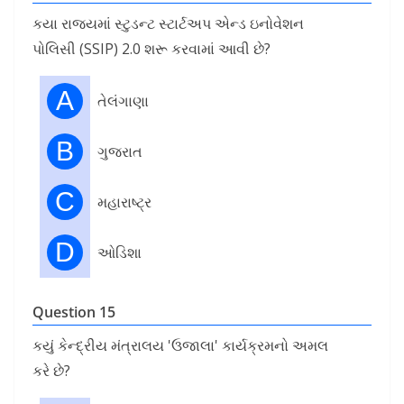
કયા રાજ્યમાં સ્ટુડન્ટ સ્ટાર્ટઅપ એન્ડ ઇનોવેશન
પોલિસી (SSIP) 2.0 શરૂ કરવામાં આવી છે?
A
તેલંગાણા
B
ગુજરાત
C
મહારાષ્ટ્ર
D
ઓડિશા
Question 15
કયું કેન્દ્રીય મંત્રાલય 'ઉજાલા' કાર્યક્રમનો અમલ
કરે છે?