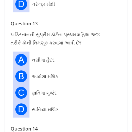
D
નરેન્દ્ર મોદી
Question 13
પાકિસ્તાનની સુપ્રીમ કોર્ટના પ્રથમ મહિલા જજ
તરીકે કોની નિમણૂક કરવામાં આવી છે?
A
નસીમા હૈદર
B
આયેશા મલિક
C
ફાતિમા ગુર્જર
D
સાનિયા મલિક
Question 14