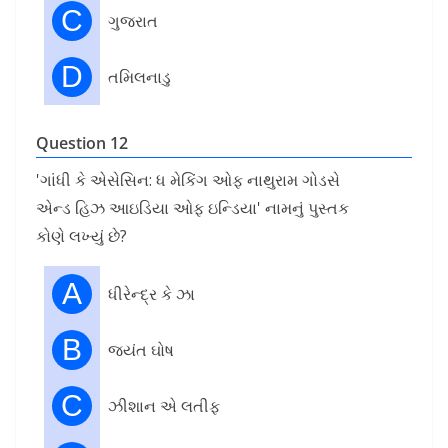
C
ગુજરાત
D
તમિલનાડુ
Question 12
'ગાંધી કે એસેસિન: ધ મેકિંગ ઓફ નાથુરામ ગોડસે
એન્ડ હિઝ આઇડિયા ઓફ ઇન્ડિયા' નામનું પુસ્તક
કોણે લખ્યું છે?
A
ધીરેન્દ્ર કે ઝા
B
જયંત ઘોષ
C
ઝીશાન એ લતીફ