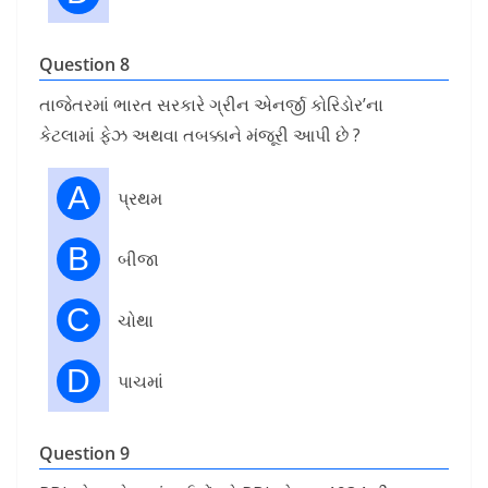
Question 8
તાજેતરમાં ભારત સરકારે ગ્રીન એનર્જી કોરિડોર’ના
કેટલામાં ફેઝ અથવા તબક્કાને મંજૂરી આપી છે ?
A
પ્રથમ
B
બીજા
C
ચોથા
D
પાચમાં
Question 9