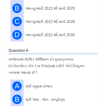
B
જાન્યુઆરી 2022 થી માર્ચ 2029
C
જાન્યુઆરી 2022 થી માર્ચ 2028
D
જાન્યુઆરી 2022 થી માર્ચ 2030
Question 6
તાજેતરમાં AIIB ( એશિયન ઈન્ફ્રાસ્ટ્રક્ચર
ઈન્વેસ્ટમેન્ટ બેંક ) ના ઉપાધ્યક્ષ તરીકે કોને નિયુક્ત
કરવામાં આવ્યા છે ?
A
શ્રી રઘુરામ રાજન
B
શ્રી આર . એન . મલ્હોત્રા