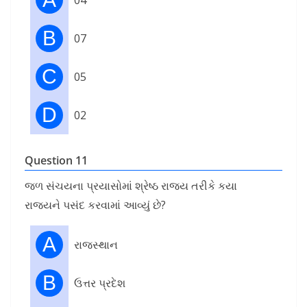
04
B
07
C
05
D
02
Question 11
જળ સંચયના પ્રયાસોમાં શ્રેષ્ઠ રાજ્ય તરીકે કયા
રાજ્યને પસંદ કરવામાં આવ્યું છે?
A
રાજસ્થાન
B
ઉત્તર પ્રદેશ