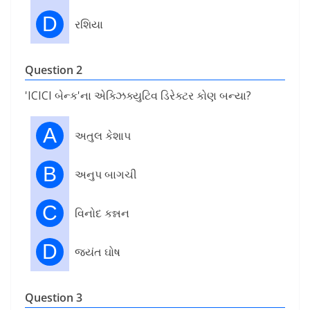
D
રશિયા
Question 2
'ICICI બેન્ક'ના એક્ઝિક્યુટિવ ડિરેક્ટર કોણ બન્યા?
A
અતુલ કેશાપ
B
અનુપ બાગચી
C
વિનોદ કન્નન
D
જયંત ઘોષ
Question 3