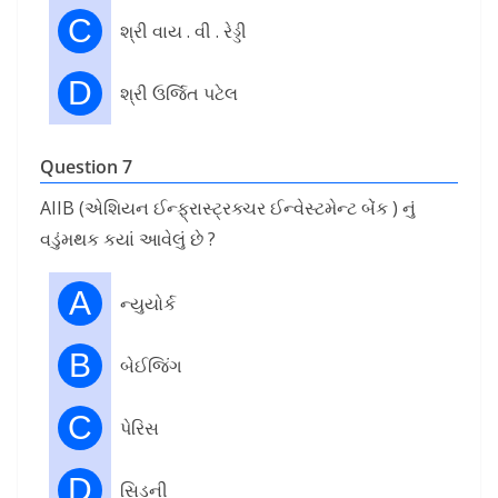
C
શ્રી વાય . વી . રેડ્ડી
D
શ્રી ઉર્જિત પટેલ
Question 7
AIIB (એશિયન ઈન્ફ્રાસ્ટ્રક્ચર ઈન્વેસ્ટમેન્ટ બેંક ) નું
વડુંમથક કયાં આવેલું છે ?
A
ન્યુયોર્ક
B
બેઈજિંગ
C
પેરિસ
D
સિડની