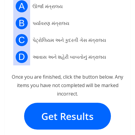
A
ઊર્જા મંત્રાલય
B
પર્યાવરણ મંત્રાલય
C
પેટ્રોલિયમ અને કુદરતી ગેસ મંત્રાલય
D
આવાસ અને શહેરી બાબતોનું મંત્રાલય
Once you are finished, click the button below. Any
items you have not completed will be marked
incorrect.
Get Results