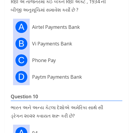
RBI એ તાજેતરમાં કઈ બેંકને RBI એક્ટ , 1934 ની
બીજી અનુસૂચિમાં સમાવેશ કર્યો છે ?
A
Airtel Payments Bank
B
Vi Payments Bank
C
Phone Pay
D
Paytm Payments Bank
Question 10
ભારત અને અન્ય કેટલા દેશોએ અમેરિકા સાથે સી
ડ્રેગન ૨૦૨૨ કવાયત શરૂ કરી છે?
A